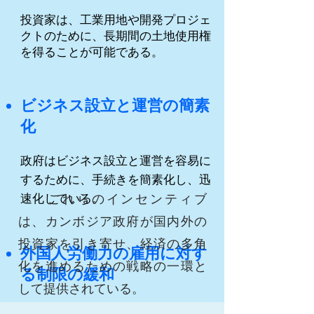
投資家は、工業用地や開発プロジェ
クトのために、長期間の土地使用権
を得ることが可能である。
ビジネス設立と
運営の簡素
化
政府はビジネス設立と運営を容易に
するために、手続きを簡素化し、迅
これらのインセンティブ
速化している。
は、カンボジア政府が国内外の
投資家を引き寄せ、経済の多角
外国人労働力の雇用に対す
化を進めるための戦略の一環と
る制限の緩和
して提供されている。
特定の条件下で、外国人労働力の雇