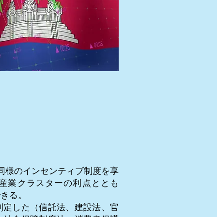
と同様のインセンティブ制度を享
、産業クラスターの利点ととも
できる。
制定した（信託法、建設法、官