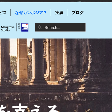
ビス
なぜカンボジア？
実績
ブログ
を支える