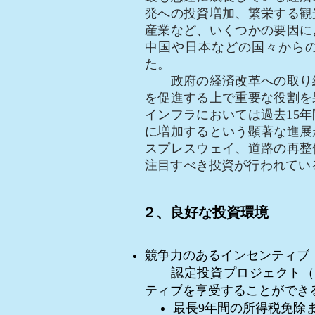
発への投資増加、繁栄する観
産業など、いくつかの要因に
中国や日本などの国々から
た。
政府の経済改革への取り組
を促進する上で重要な役割を
インフラにおいては過去15年
に増加するという顕著な進展
スプレスウェイ、道路の再整
注目すべき投資が行われてい
２、良好な投資環境
競争力のあるインセンティブ
認定投資プロジェクト（Q
ティブを享受することができ
最長9年間の所得税免除