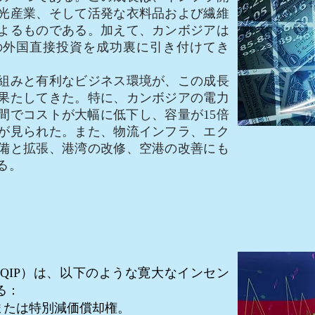
光産業、そして活発な衣料品および繊維
よるものである。加えて、カンボジアは
の外国直接投資を成功裏に引き付けてき
みと有利なビジネス環境が、この成長
果たしてきた。特に、カンボジアの電力
間でコストが大幅に低下し、容量が15倍
が見られた。また、物流インフラ、エク
備と拡張、港湾の改修、空港の改善にも
る。
IP）は、以下のような寛大なインセン
る：
または特別減価償却権。